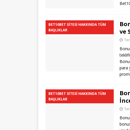
Bet10
Bon
BET10BET SITESI HAKKINDA TÜM
BAŞLIKLAR
ve 
Te
Bonus
teklif
Bonus
para 
prom
Bon
BET10BET SITESI HAKKINDA TÜM
BAŞLIKLAR
İnc
Te
Bonus
bonus