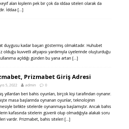
yif alan kişilerin pek bir çok da iddaa siteleri olarak da
dir. İddaa
[…]
timat duygusu kadar başarı göstermiş olmaktadır. Huhubet
aiz olduğu kuvvetli altyapısı yardımıyla üyelerinde oluşturduğu
kullanıma açıldığı günden bu yana artan
[…]
zmabet, Prizmabet Giriş Adresi
ıs 5, 2022
admin
0
ş yıllardan beri bahis oyunları, birçok kişi tarafından oynanır.
şte masa başlarında oynanan oyunlar, teknolojinin
emesiyle birlikte sitelerde oynanmaya başlamıştır. Ancak bahis
lerin kafasında sitelerin güvenli olup olmadığıyla alakalı soru
leri vardır. Prizmabet, bahis siteleri
[…]