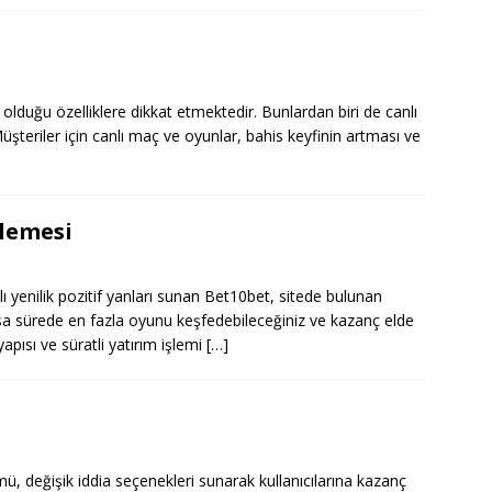
 olduğu özelliklere dikkat etmektedir. Bunlardan biri de canlı
şteriler için canlı maç ve oyunlar, bahis keyfinin artması ve
lemesi
ı yenilik pozitif yanları sunan Bet10bet, sitede bulunan
a sürede en fazla oyunu keşfedebileceğiniz ve kazanç elde
apısı ve süratli yatırım işlemi
[…]
ü, değişik iddia seçenekleri sunarak kullanıcılarına kazanç