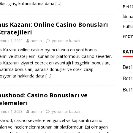
bet giriş, kullanıcılarına daha
[…]
Bet1
İddaa
us Kazanı: Online Casino Bonusları
Huhub
Stratejileri
Prizm
mmuz 1, 2023
admin
yorumlar kapalı
 Kazanı, online casino oyuncularına en yeni bonus
KAT
lerini ve stratejilerini sunan bir platformdur. Casino severler,
 Kazanı’nı ziyaret ederek en avantajlı hoşgeldin bonusları,
Bet1
yatırma bonusları, parasız dönüşler ve öteki cazip
osyonlar hakkında data
[…]
Bet1
Bet1
ushood: Casino Bonusları ve
elemeleri
mmuz 1, 2023
admin
yorumlar kapalı
hood, casino severlere en güncel ve kapsamlı casino
ları ve incelemelerini sunan bir platformdur. Eşi olmayan