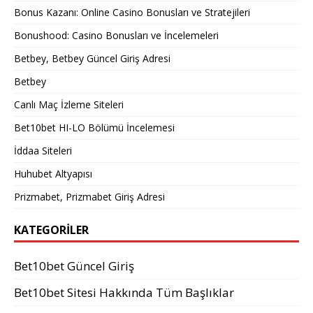
Bonus Kazanı: Online Casino Bonusları ve Stratejileri
Bonushood: Casino Bonusları ve İncelemeleri
Betbey, Betbey Güncel Giriş Adresi
Betbey
Canlı Maç İzleme Siteleri
Bet10bet HI-LO Bölümü İncelemesi
İddaa Siteleri
Huhubet Altyapısı
Prizmabet, Prizmabet Giriş Adresi
KATEGORILER
Bet10bet Güncel Giriş
Bet10bet Sitesi Hakkında Tüm Başlıklar